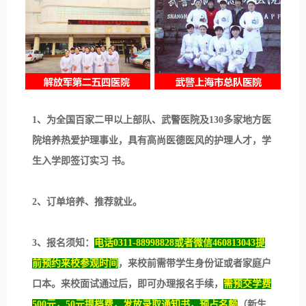
1、为全国百家二甲以上部队、武警医院及130多家地方医
院培养热爱护理事业，具有高尚医德医风的护理人才，学
生入学即签订实习 书。
2、订单培养、推荐就业。
3、报名须知：
电话0311-88998828或者微信460813043
提
前
预约来校参观时间
，来校前需带学生身份证或者家庭户
口本。来校面试通过后，即可办理报名手续，
需预交学费
500元，50元提档费，发放录取通知书，预占名额
（新生