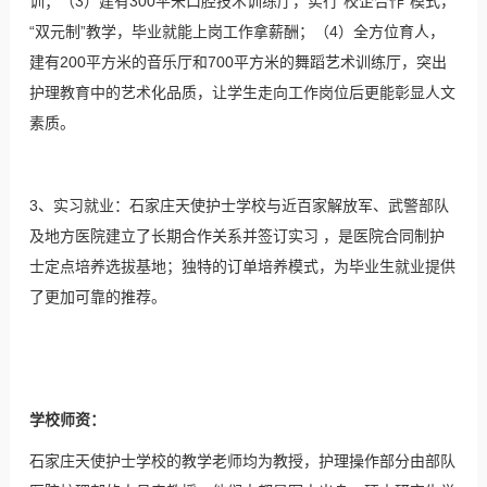
训；（3）建有300平米口腔技术训练厅，实行“校企合作”模式，
“双元制”教学，毕业就能上岗工作拿薪酬；（4）全方位育人，
建有200平方米的音乐厅和700平方米的舞蹈艺术训练厅，突出
护理教育中的艺术化品质，让学生走向工作岗位后更能彰显人文
素质。
3、实习就业：石家庄天使护士学校与近百家解放军、武警部队
及地方医院建立了长期合作关系并签订实习 ，是医院合同制护
士定点培养选拔基地；独特的订单培养模式，为毕业生就业提供
了更加可靠的推荐。
学校师资：
石家庄天使护士学校的教学老师均为教授，护理操作部分由部队