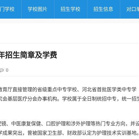
门学校
学校图片
招生学校
招生信息
对口
5年招生简章及学费
0
省教育厅直接管理的省级重点中专学校、河北省首批医学类中专学
究会基层医疗分会办事机构。学校属于全日制统招中专，统一招
配镜、中医康复保健、口腔护理和涉外护理等热门专业方向，并
学成果突出，曾被国家卫生部、财政部认定为护理技术实训基地