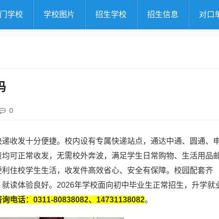
门学校
学校图片
招生学校
招生信息
对口
吗
0
快递收发十分便捷。校内设有专属快递站点，通达中通、圆通、
资均可正常收发，无需校外奔波，满足学生日常购物、生活用品
便利住校学生生活，收发件高效省心、安全有保障。校园配套齐
就读体验良好。2026年学校面向初中毕业生正常招生，升学就
电话：0311-80838082、14731138082
。