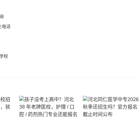
询
生电话
学校